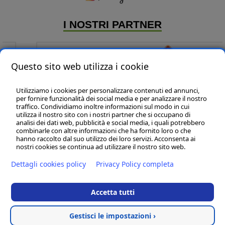
I NOSTRI PARTNER
Questo sito web utilizza i cookie
Utilizziamo i cookies per personalizzare contenuti ed annunci,
per fornire funzionalità dei social media e per analizzare il nostro
traffico. Condividiamo inoltre informazioni sul modo in cui
utilizza il nostro sito con i nostri partner che si occupano di
analisi dei dati web, pubblicità e social media, i quali potrebbero
P & B Line sas
- P.IVA:01320140435
combinarle con altre informazioni che ha fornito loro o che
Marche - Civitanova Marche (MC) - 62012 - Via L. Einaudi, 108 - int.27 - Tel:
hanno raccolto dal suo utilizzo dei loro servizi. Acconsenta ai
(+39) 02 83417 246 -
info@pbline.eu
nostri cookies se continua ad utilizzare il nostro sito web.
Sedi Filiali:
Dettagli cookies policy
Privacy Policy completa
Lazio - Roma (RM) - 00186 - Via Della Reginella, 10 - tel. (+39) 338 2792657
Lombardia - Milano ( MI ) - 20136 Corso San Gottardo, 41 - tel. (+39) 348
5269957
Accetta tutti
Toscana - Cortona (AR ) - 52044 - tel. + 39 335 59 888 66
Termini e condizioni
Gestisci le impostazioni ›
Cookies policy
-
Privacy policy
Categorie