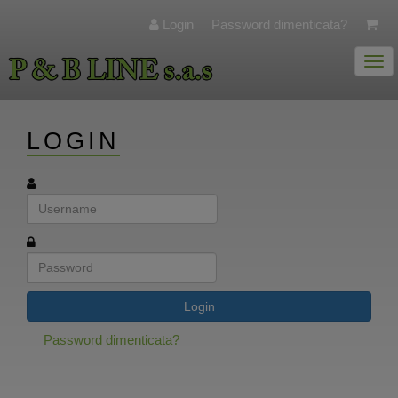
Login
Password dimenticata?
Togg
navi
LOGIN
Login
Password dimenticata?