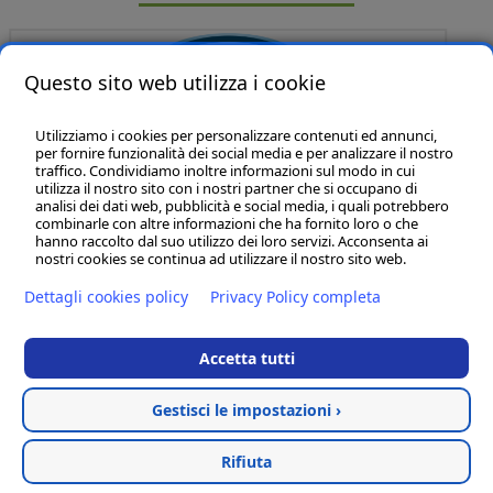
Questo sito web utilizza i cookie
Utilizziamo i cookies per personalizzare contenuti ed annunci,
per fornire funzionalità dei social media e per analizzare il nostro
traffico. Condividiamo inoltre informazioni sul modo in cui
utilizza il nostro sito con i nostri partner che si occupano di
analisi dei dati web, pubblicità e social media, i quali potrebbero
P & B Line sas
- P.IVA:01320140435
combinarle con altre informazioni che ha fornito loro o che
Marche - Civitanova Marche (MC) - 62012 - Via L. Einaudi, 108 - int.27 - Tel:
hanno raccolto dal suo utilizzo dei loro servizi. Acconsenta ai
(+39) 02 83417 246 -
info@pbline.eu
nostri cookies se continua ad utilizzare il nostro sito web.
Sedi Filiali:
Dettagli cookies policy
Privacy Policy completa
Lazio - Roma (RM) - 00186 - Via Della Reginella, 10 - tel. (+39) 338 2792657
Lombardia - Milano ( MI ) - 20136 Corso San Gottardo, 41 - tel. (+39) 348
5269957
Accetta tutti
Toscana - Cortona (AR ) - 52044 - tel. + 39 335 59 888 66
Termini e condizioni
Gestisci le impostazioni ›
Cookies policy
-
Privacy policy
Hosted & created by
Clion SpA
Rifiuta