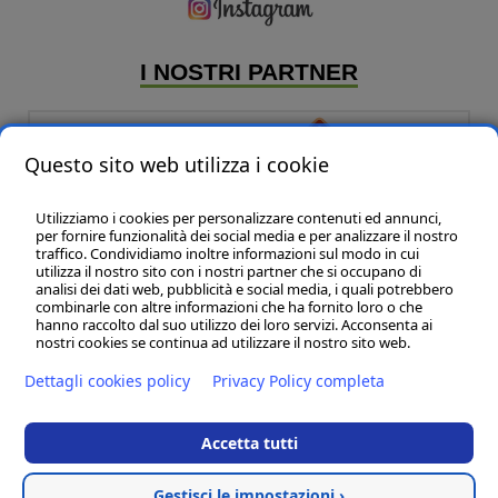
I NOSTRI PARTNER
Questo sito web utilizza i cookie
Utilizziamo i cookies per personalizzare contenuti ed annunci,
per fornire funzionalità dei social media e per analizzare il nostro
traffico. Condividiamo inoltre informazioni sul modo in cui
utilizza il nostro sito con i nostri partner che si occupano di
analisi dei dati web, pubblicità e social media, i quali potrebbero
P & B Line sas
- P.IVA:01320140435
combinarle con altre informazioni che ha fornito loro o che
Marche - Civitanova Marche (MC) - 62012 - Via L. Einaudi, 108 - int.27 - Tel:
hanno raccolto dal suo utilizzo dei loro servizi. Acconsenta ai
(+39) 02 83417 246 -
info@pbline.eu
nostri cookies se continua ad utilizzare il nostro sito web.
Sedi Filiali:
Dettagli cookies policy
Privacy Policy completa
Lazio - Roma (RM) - 00186 - Via Della Reginella, 10 - tel. (+39) 338 2792657
Lombardia - Milano ( MI ) - 20136 Corso San Gottardo, 41 - tel. (+39) 348
5269957
Accetta tutti
Toscana - Cortona (AR ) - 52044 - tel. + 39 335 59 888 66
Termini e condizioni
Gestisci le impostazioni ›
Cookies policy
-
Privacy policy