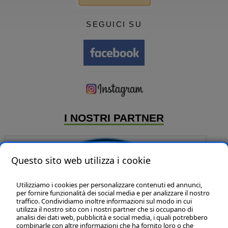
SEGUICI SU
I NOSTRI PARTNER
Questo sito web utilizza i cookie
Utilizziamo i cookies per personalizzare contenuti ed annunci,
per fornire funzionalità dei social media e per analizzare il nostro
traffico. Condividiamo inoltre informazioni sul modo in cui
utilizza il nostro sito con i nostri partner che si occupano di
analisi dei dati web, pubblicità e social media, i quali potrebbero
P & B Line sas
- P.IVA:01320140435
combinarle con altre informazioni che ha fornito loro o che
Marche - Civitanova Marche (MC) - 62012 - Via L. Einaudi, 108 - int.27 - Tel: