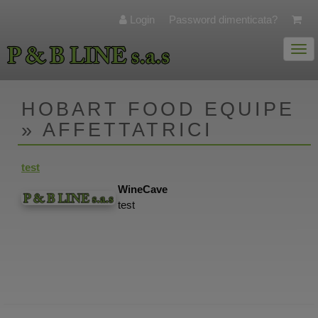
Login
Password dimenticata?
Togg
navi
HOBART FOOD EQUIPE
» AFFETTATRICI
test
WineCave
test