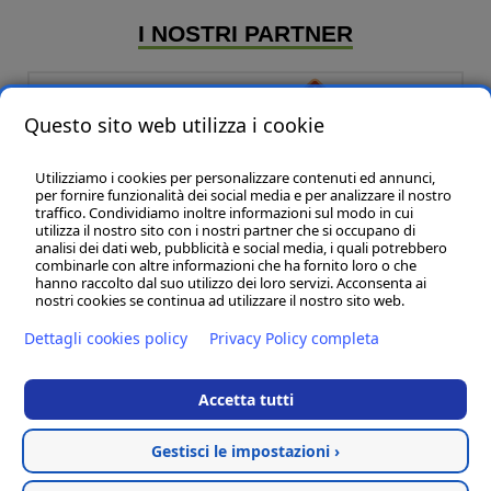
I NOSTRI PARTNER
Questo sito web utilizza i cookie
Utilizziamo i cookies per personalizzare contenuti ed annunci,
per fornire funzionalità dei social media e per analizzare il nostro
traffico. Condividiamo inoltre informazioni sul modo in cui
utilizza il nostro sito con i nostri partner che si occupano di
analisi dei dati web, pubblicità e social media, i quali potrebbero
P & B Line sas
- P.IVA:01320140435
combinarle con altre informazioni che ha fornito loro o che
Marche - Civitanova Marche (MC) - 62012 - Via L. Einaudi, 108 - int.27 - Tel:
hanno raccolto dal suo utilizzo dei loro servizi. Acconsenta ai
(+39) 02 83417 246 -
info@pbline.eu
nostri cookies se continua ad utilizzare il nostro sito web.
Sedi Filiali:
Dettagli cookies policy
Privacy Policy completa
Lazio - Roma (RM) - 00186 - Via Della Reginella, 10 - tel. (+39) 338 2792657
Lombardia - Milano ( MI ) - 20136 Corso San Gottardo, 41 - tel. (+39) 348
5269957
Accetta tutti
Toscana - Cortona (AR ) - 52044 - tel. + 39 335 59 888 66
Termini e condizioni
Gestisci le impostazioni ›
Cookies policy
-
Privacy policy
Categorie
Hosted & created by
Clion SpA