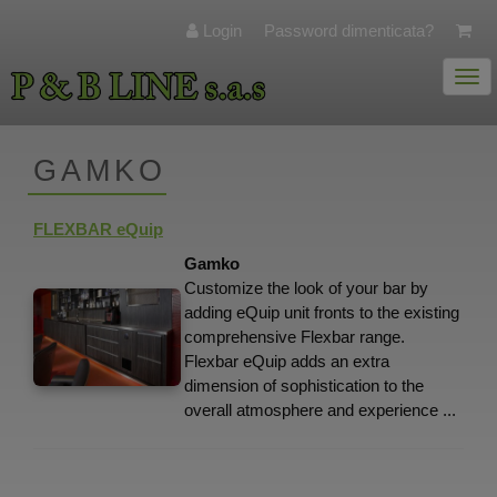
Login
Password dimenticata?
Togg
navi
GAMKO
FLEXBAR eQuip
Gamko
Customize the look of your bar by
adding eQuip unit fronts to the existing
comprehensive Flexbar range.
Flexbar eQuip adds an extra
dimension of sophistication to the
overall atmosphere and experience ...