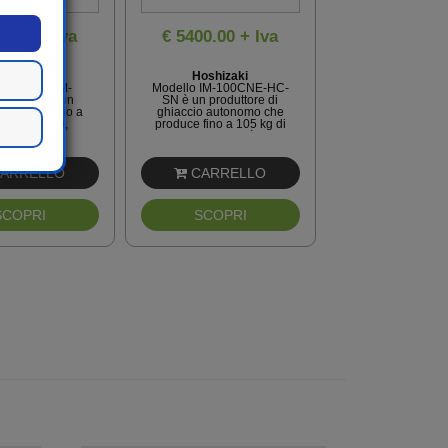
0.00 + Iva
€ 5400.00 + Iva
oshizaki
Hoshizaki
o modello IM-
Modello IM-100CNE-HC-
-HC-SN è un
SN è un produttore di
re di ghiaccio a
ghiaccio autonomo che
ti autonomo,
produce fino a 105 kg di
ne fino a 30 kg
cubi di alta qualità ogni
ti di ghiaccio di
24 ore. Soddisfacendo
lità ogni 24 ore.
anche i più severi
acendo anche i
ARRELLO
requisiti di igiene, ...
CARRELLO
più ...
SCOPRI
SCOPRI