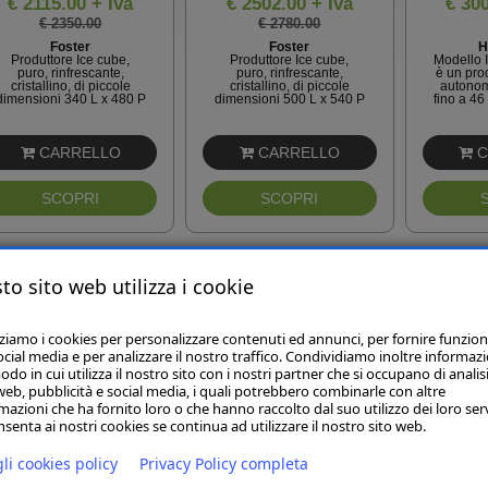
€ 2115.00 + Iva
€ 2502.00 + Iva
€ 300
€ 2350.00
€ 2780.00
Foster
Foster
H
Produttore Ice cube,
Produttore Ice cube,
Modello
puro, rinfrescante,
puro, rinfrescante,
è un prod
cristallino, di piccole
cristallino, di piccole
autono
dimensioni 340 L x 480 P
dimensioni 500 L x 540 P
fino a 46
x 600 h mm, produzione
x 690 h mm, produzione
alta qua
20 kg/gg circa, bin stock
37 kg/gg circa, bin stock
Soddisf
ice incorporato Kg 6,5.
ice incorporato Kg 15,0.
più sev
Costriuto secondo
CARRELLO
Costriuto secondo
CARRELLO
C
i
Standard ...
Standard ...
SCOPRI
SCOPRI
CE MAKER SPECIAL
FM-80 KE - HC / FM-80
IM-30 C
to sito web utilizza i cookie
TYPES ICE MAKER
KE- HCN
30C
SPECIAL TYPES -
FABBRICATORE DI
BALL ICE
GHIACCIO:
zziamo i cookies per personalizzare contenuti ed annunci, per fornire funzion
FLAKE/NUGGETS
ocial media e per analizzare il nostro traffico. Condividiamo inoltre informazi
odo in cui utilizza il nostro sito con i nostri partner che si occupano di analisi
web, pubblicità e social media, i quali potrebbero combinarle con altre
mazioni che ha fornito loro o che hanno raccolto dal suo utilizzo dei loro serv
senta ai nostri cookies se continua ad utilizzare il nostro sito web.
li cookies policy
Privacy Policy completa