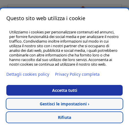
Questo sito web utilizza i cookie
Utilizziamo i cookies per personalizzare contenuti ed annunci,
per fornire funzionalità dei social media e per analizzare il nostro
traffico. Condividiamo inoltre informazioni sul modo in cui
utilizza il nostro sito con i nostri partner che si occupano di
analisi dei dati web, pubblicità e social media, i quali potrebbero
P & B Line sas
- P.IVA:01320140435
combinarle con altre informazioni che ha fornito loro o che
Marche - Civitanova Marche (MC) - 62012 - Via L. Einaudi, 108 - int.27 - Tel:
hanno raccolto dal suo utilizzo dei loro servizi. Acconsenta ai
(+39) 02 83417 246 -
info@pbline.eu
nostri cookies se continua ad utilizzare il nostro sito web.
Sedi Filiali:
Dettagli cookies policy
Privacy Policy completa
Lazio - Roma (RM) - 00186 - Via Della Reginella, 10 - tel. (+39) 338 2792657
Lombardia - Milano ( MI ) - 20136 Corso San Gottardo, 41 - tel. (+39) 348
5269957
Accetta tutti
Toscana - Cortona (AR ) - 52044 - tel. + 39 335 59 888 66
Termini e condizioni
Cookies policy
-
Privacy policy
Gestisci le impostazioni ›
Categorie
Hosted & created by
Clion SpA
Rifiuta