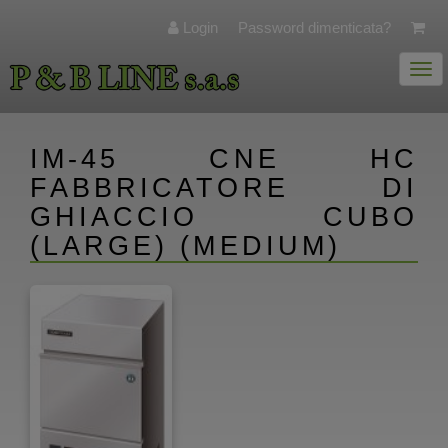
Login
Password dimenticata?
Togg
navi
IM-45 CNE HC
FABBRICATORE DI
GHIACCIO CUBO
(LARGE) (MEDIUM)