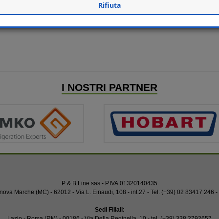
Rifiuta
+39 335 5988866
335/5988866
I NOSTRI PARTNER
P & B Line sas
- P.IVA:01320140435
nova Marche (MC) - 62012 - Via L. Einaudi, 108 - int.27 - Tel: (+39) 02 83417 246 -
Sedi Filiali:
Lazio - Roma (RM) - 00186 - Via Della Reginella, 10 - tel. (+39) 338 2792657