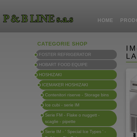
HOME
PROD
CATEGORIE SHOP
IM
FOSTER REFRIGERATOR
L
HOBART FOOD EQUIPE
HOSHIZAKI
ICEMAKER HOSHIZAKI
Contenitori riserve - Storage bins
Ice cubi - serie IM
Serie FM - Flake o nuggett -
scaglie - pipette
Serie IM - ' Special Ice Types ' -