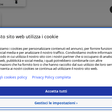
to sito web utilizza i cookie
zziamo i cookies per personalizzare contenuti ed annunci, per fornire funzion
ocial media e per analizzare il nostro traffico. Condividiamo inoltre informazi
odo in cui utilizza il nostro sito con i nostri partner che si occupano di analisi
web, pubblicità e social media, i quali potrebbero combinarle con altre
macchina IM30CNE-HC è una macchina di piccola dimensione e produ
mazioni che ha fornito loro o che hanno raccolto dal suo utilizzo dei loro serv
estico/personale.
senta ai nostri cookies se continua ad utilizzare il nostro sito web.
duzione giornaliera fino a 30kg; Capacità stoccaggio 11,5kg; Ali
li cookies policy
Privacy Policy completa
trico 230Watt; Refrigerante R290;
o 34Kg; Piedini 90-125 mm; Tipo Cubetto (L) LARGE 28x28x32 mm.
Accetta tutti
Gestisci le impostazioni ›
CONTATTACI PER INFORMAZIONI