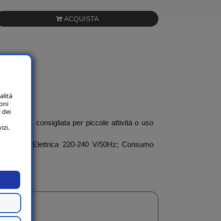
ACQUISTA
alità
oni
 dei
zione, consigliata per piccole attività o uso
izi.
mentazione Elettrica 220-240 V/50Hz; Consumo