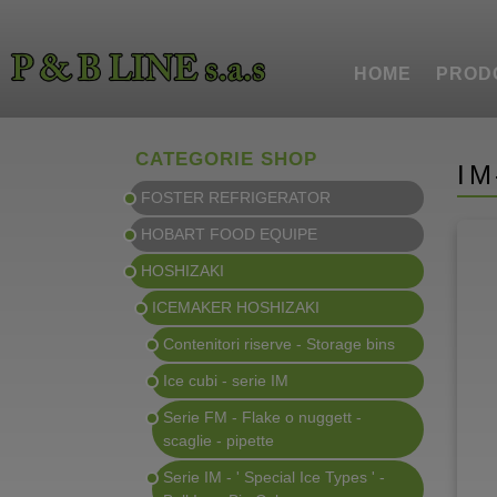
HOME
PROD
CATEGORIE SHOP
IM
FOSTER REFRIGERATOR
HOBART FOOD EQUIPE
HOSHIZAKI
ICEMAKER HOSHIZAKI
Contenitori riserve - Storage bins
Ice cubi - serie IM
Serie FM - Flake o nuggett -
scaglie - pipette
Serie IM - ' Special Ice Types ' -