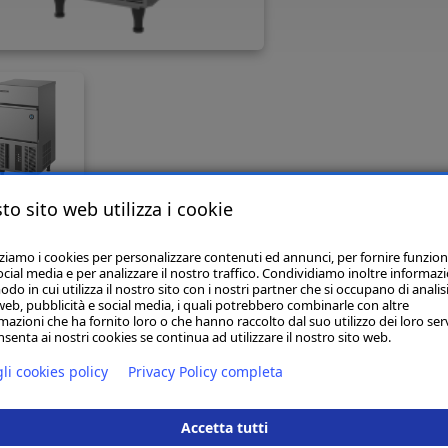
to sito web utilizza i cookie
zziamo i cookies per personalizzare contenuti ed annunci, per fornire funzion
ocial media e per analizzare il nostro traffico. Condividiamo inoltre informazi
odo in cui utilizza il nostro sito con i nostri partner che si occupano di analisi
web, pubblicità e social media, i quali potrebbero combinarle con altre
mazioni che ha fornito loro o che hanno raccolto dal suo utilizzo dei loro serv
sto modello IM-30CNE-HC-SN è un produttore di ghiaccio a cubetti a
senta ai nostri cookies se continua ad utilizzare il nostro sito web.
ccio di alta qualità ogni 24 ore. Soddisfacendo anche i più severi requi
ori tra cui piccoli bar, ristoranti e settore medico sanitario.
li cookies policy
Privacy Policy completa
i i produttori Hoshizaki sono dotati di un sistema di controllo elettro
Accetta tutti
accio di qualità anche in circostanze variabili. Con poche attenzioni