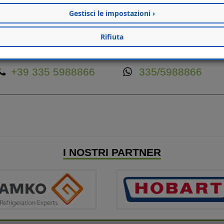
chine producono generose quantità di cubetti di ghiaccio, con una qua
Gestisci le impostazioni ›
Rifiuta
CONTATTACI PER INFORMAZIONI
+39 335 5988866
335/5988866
I NOSTRI PARTNER