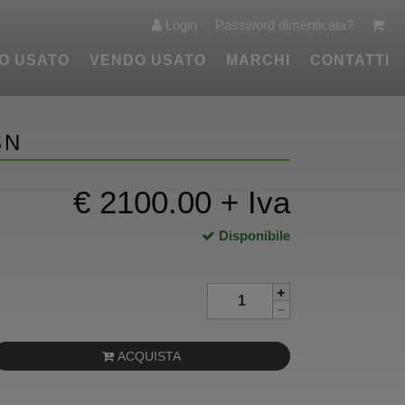
Login
Password dimenticata?
O USATO
VENDO USATO
MARCHI
CONTATTI
SN
€ 2100.00 + Iva
Disponibile
ACQUISTA